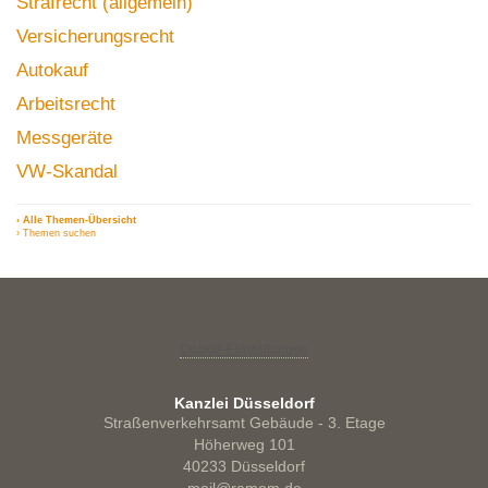
Strafrecht (allgemein)
Versicherungsrecht
Autokauf
Arbeitsrecht
Messgeräte
VW-Skandal
› Alle Themen-Übersicht
› Themen suchen
Cookie-Einstellungen
Kanzlei Düsseldorf
Straßenverkehrsamt Gebäude - 3. Etage
Höherweg 101
40233 Düsseldorf