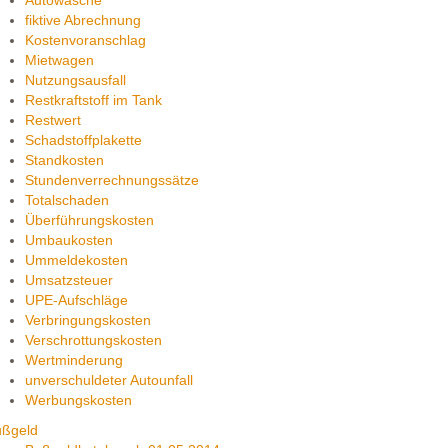
Autowäsche
fiktive Abrechnung
Kostenvoranschlag
Mietwagen
Nutzungsausfall
Restkraftstoff im Tank
Restwert
Schadstoffplakette
Standkosten
Stundenverrechnungssätze
Totalschaden
Überführungskosten
Umbaukosten
Ummeldekosten
Umsatzsteuer
UPE-Aufschläge
Verbringungskosten
Verschrottungskosten
Wertminderung
unverschuldeter Autounfall
Werbungskosten
ußgeld