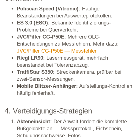
Poliscan Speed (Vitronic):
Häufige
Beanstandungen bei Auswerteprotokollen.
ES 3.0 (ESO):
Bekannte Identifizierungs-
Probleme bei Querverkehr.
JVC/Piller CG-P50E:
Mehrere OLG-
Entscheidungen zu Messfehlern. Mehr dazu:
JVC/Piller CG-P50E — Messfehler
Riegl LR90:
Lasermessgerät, mehrfach
beanstandet bei Toleranzabzug.
TraffiStar S350:
Streckenkamera, prüfbar bei
zwei-Sensor-Messungen.
Mobile Blitzer-Anhänger:
Aufstellungs-Kontrollen
häufig fehlerhaft.
4. Verteidigungs-Strategien
Akteneinsicht:
Der Anwalt fordert die komplette
Bußgeldakte an — Messprotokoll, Eichschein,
Schulungsnachweise, Fotos.