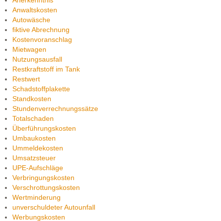
Anerkenntnis
Anwaltskosten
Autowäsche
fiktive Abrechnung
Kostenvoranschlag
Mietwagen
Nutzungsausfall
Restkraftstoff im Tank
Restwert
Schadstoffplakette
Standkosten
Stundenverrechnungssätze
Totalschaden
Überführungskosten
Umbaukosten
Ummeldekosten
Umsatzsteuer
UPE-Aufschläge
Verbringungskosten
Verschrottungskosten
Wertminderung
unverschuldeter Autounfall
Werbungskosten