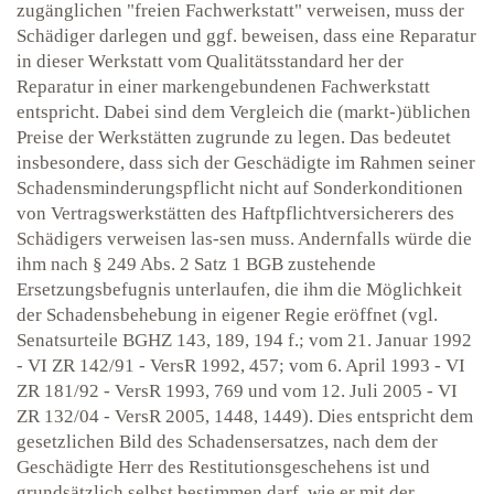
zugänglichen "freien Fachwerkstatt" verweisen, muss der
Schädiger darlegen und ggf. beweisen, dass eine Reparatur
in dieser Werkstatt vom Qualitätsstandard her der
Reparatur in einer markengebundenen Fachwerkstatt
entspricht. Dabei sind dem Vergleich die (markt-)üblichen
Preise der Werkstätten zugrunde zu legen. Das bedeutet
insbesondere, dass sich der Geschädigte im Rahmen seiner
Schadensminderungspflicht nicht auf Sonderkonditionen
von Vertragswerkstätten des Haftpflichtversicherers des
Schädigers verweisen las-sen muss. Andernfalls würde die
ihm nach § 249 Abs. 2 Satz 1 BGB zustehende
Ersetzungsbefugnis unterlaufen, die ihm die Möglichkeit
der Schadensbehebung in eigener Regie eröffnet (vgl.
Senatsurteile BGHZ 143, 189, 194 f.; vom 21. Januar 1992
- VI ZR 142/91 - VersR 1992, 457; vom 6. April 1993 - VI
ZR 181/92 - VersR 1993, 769 und vom 12. Juli 2005 - VI
ZR 132/04 - VersR 2005, 1448, 1449). Dies entspricht dem
gesetzlichen Bild des Schadensersatzes, nach dem der
Geschädigte Herr des Restitutionsgeschehens ist und
grundsätzlich selbst bestimmen darf, wie er mit der