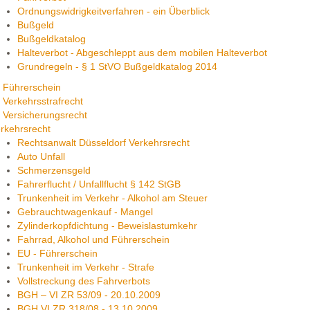
Ordnungswidrigkeitverfahren - ein Überblick
Bußgeld
Bußgeldkatalog
Halteverbot - Abgeschleppt aus dem mobilen Halteverbot
Grundregeln - § 1 StVO Bußgeldkatalog 2014
Führerschein
Verkehrsstrafrecht
Versicherungsrecht
rkehrsrecht
Rechtsanwalt Düsseldorf Verkehrsrecht
Auto Unfall
Schmerzensgeld
Fahrerflucht / Unfallflucht § 142 StGB
Trunkenheit im Verkehr - Alkohol am Steuer
Gebrauchtwagenkauf - Mangel
Zylinderkopfdichtung - Beweislastumkehr
Fahrrad, Alkohol und Führerschein
EU - Führerschein
Trunkenheit im Verkehr - Strafe
Vollstreckung des Fahrverbots
BGH – VI ZR 53/09 - 20.10.2009
BGH VI ZR 318/08 - 13.10.2009