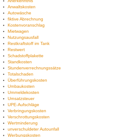
Anerkenntnis
Anwaltskosten
Autowäsche
fiktive Abrechnung
Kostenvoranschlag
Mietwagen
Nutzungsausfall
Restkraftstoff im Tank
Restwert
Schadstoffplakette
Standkosten
Stundenverrechnungssätze
Totalschaden
Überführungskosten
Umbaukosten
Ummeldekosten
Umsatzsteuer
UPE-Aufschläge
Verbringungskosten
Verschrottungskosten
Wertminderung
unverschuldeter Autounfall
Werbungskosten