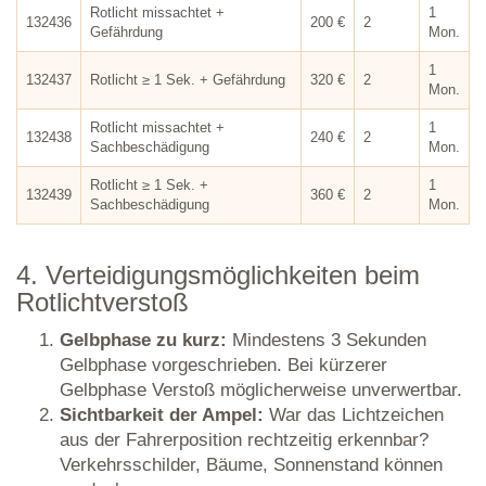
Rotlicht missachtet +
1
132436
200 €
2
Gefährdung
Mon.
1
132437
Rotlicht ≥ 1 Sek. + Gefährdung
320 €
2
Mon.
Rotlicht missachtet +
1
132438
240 €
2
Sachbeschädigung
Mon.
Rotlicht ≥ 1 Sek. +
1
132439
360 €
2
Sachbeschädigung
Mon.
4. Verteidigungsmöglichkeiten beim
Rotlichtverstoß
Gelbphase zu kurz:
Mindestens 3 Sekunden
Gelbphase vorgeschrieben. Bei kürzerer
Gelbphase Verstoß möglicherweise unverwertbar.
Sichtbarkeit der Ampel:
War das Lichtzeichen
aus der Fahrerposition rechtzeitig erkennbar?
Verkehrsschilder, Bäume, Sonnenstand können