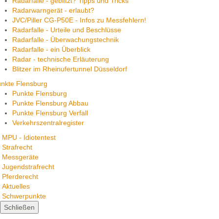
Radarfalle - geblitzt? Tipps und Tricks
Radarwarngerät - erlaubt?
JVC/Piller CG-P50E - Infos zu Messfehlern!
Radarfalle - Urteile und Beschlüsse
Radarfalle - Überwachungstechnik
Radarfalle - ein Überblick
Radar - technische Erläuterung
Blitzer im Rheinufertunnel Düsseldorf
nkte Flensburg
Punkte Flensburg
Punkte Flensburg Abbau
Punkte Flensburg Verfall
Verkehrszentralregister
MPU - Idiotentest
Strafrecht
Messgeräte
Jugendstrafrecht
Pferderecht
Aktuelles
Schwerpunkte
Schließen