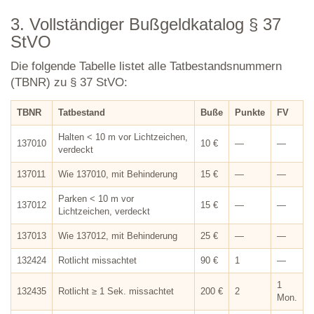
3. Vollständiger Bußgeldkatalog § 37
StVO
Die folgende Tabelle listet alle Tatbestandsnummern
(TBNR) zu § 37 StVO:
TBNR
Tatbestand
Buße
Punkte
FV
Halten < 10 m vor Lichtzeichen,
137010
10 €
—
—
verdeckt
137011
Wie 137010, mit Behinderung
15 €
—
—
Parken < 10 m vor
137012
15 €
—
—
Lichtzeichen, verdeckt
137013
Wie 137012, mit Behinderung
25 €
—
—
132424
Rotlicht missachtet
90 €
1
—
1
132435
Rotlicht ≥ 1 Sek. missachtet
200 €
2
Mon.