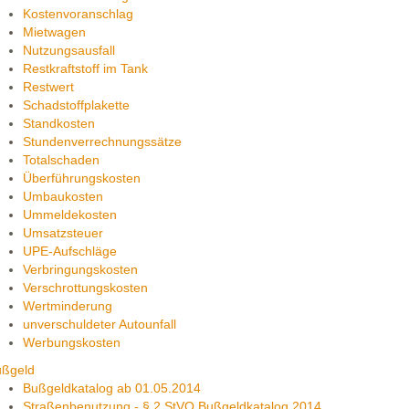
Kostenvoranschlag
Mietwagen
Nutzungsausfall
Restkraftstoff im Tank
Restwert
Schadstoffplakette
Standkosten
Stundenverrechnungssätze
Totalschaden
Überführungskosten
Umbaukosten
Ummeldekosten
Umsatzsteuer
UPE-Aufschläge
Verbringungskosten
Verschrottungskosten
Wertminderung
unverschuldeter Autounfall
Werbungskosten
ußgeld
Bußgeldkatalog ab 01.05.2014
Straßenbenutzung - § 2 StVO Bußgeldkatalog 2014