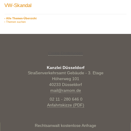
VW-Skandal
› Alle Themen-Übersicht
› Themen suchen
Cookie-Einstellungen
Kanzlei Düsseldorf
Straßenverkehrsamt Gebäude - 3. Etage
Höherweg 101
40233 Düsseldorf
mail@ramom.de
02 11 - 280 646 0
Anfahrtskizze (PDF)
Rechtsanwalt kostenlose Anfrage