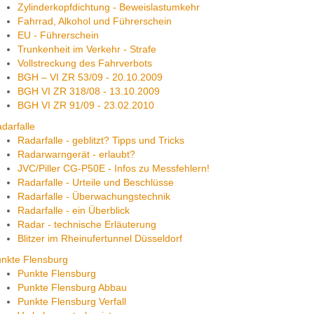
Zylinderkopfdichtung - Beweislastumkehr
Fahrrad, Alkohol und Führerschein
EU - Führerschein
Trunkenheit im Verkehr - Strafe
Vollstreckung des Fahrverbots
BGH – VI ZR 53/09 - 20.10.2009
BGH VI ZR 318/08 - 13.10.2009
BGH VI ZR 91/09 - 23.02.2010
darfalle
Radarfalle - geblitzt? Tipps und Tricks
Radarwarngerät - erlaubt?
JVC/Piller CG-P50E - Infos zu Messfehlern!
Radarfalle - Urteile und Beschlüsse
Radarfalle - Überwachungstechnik
Radarfalle - ein Überblick
Radar - technische Erläuterung
Blitzer im Rheinufertunnel Düsseldorf
nkte Flensburg
Punkte Flensburg
Punkte Flensburg Abbau
Punkte Flensburg Verfall