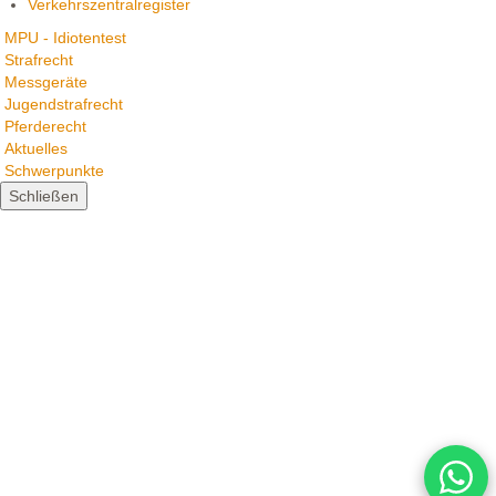
Verkehrszentralregister
MPU - Idiotentest
Strafrecht
Messgeräte
Jugendstrafrecht
Pferderecht
Aktuelles
Schwerpunkte
Schließen
What