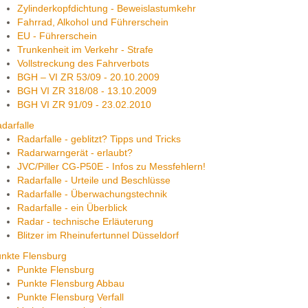
Zylinderkopfdichtung - Beweislastumkehr
Fahrrad, Alkohol und Führerschein
EU - Führerschein
Trunkenheit im Verkehr - Strafe
Vollstreckung des Fahrverbots
BGH – VI ZR 53/09 - 20.10.2009
BGH VI ZR 318/08 - 13.10.2009
BGH VI ZR 91/09 - 23.02.2010
darfalle
Radarfalle - geblitzt? Tipps und Tricks
Radarwarngerät - erlaubt?
JVC/Piller CG-P50E - Infos zu Messfehlern!
Radarfalle - Urteile und Beschlüsse
Radarfalle - Überwachungstechnik
Radarfalle - ein Überblick
Radar - technische Erläuterung
Blitzer im Rheinufertunnel Düsseldorf
nkte Flensburg
Punkte Flensburg
Punkte Flensburg Abbau
Punkte Flensburg Verfall