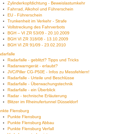
Zylinderkopfdichtung - Beweislastumkehr
Fahrrad, Alkohol und Führerschein
EU - Führerschein
Trunkenheit im Verkehr - Strafe
Vollstreckung des Fahrverbots
BGH – VI ZR 53/09 - 20.10.2009
BGH VI ZR 318/08 - 13.10.2009
BGH VI ZR 91/09 - 23.02.2010
darfalle
Radarfalle - geblitzt? Tipps und Tricks
Radarwarngerät - erlaubt?
JVC/Piller CG-P50E - Infos zu Messfehlern!
Radarfalle - Urteile und Beschlüsse
Radarfalle - Überwachungstechnik
Radarfalle - ein Überblick
Radar - technische Erläuterung
Blitzer im Rheinufertunnel Düsseldorf
nkte Flensburg
Punkte Flensburg
Punkte Flensburg Abbau
Punkte Flensburg Verfall