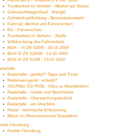
Fahrerflucht / Unfallflucht § 142 StGB
Trunkenheit im Verkehr - Alkohol am Steuer
Gebrauchtwagenkauf - Mangel
Zylinderkopfdichtung - Beweislastumkehr
Fahrrad, Alkohol und Führerschein
EU - Führerschein
Trunkenheit im Verkehr - Strafe
Vollstreckung des Fahrverbots
BGH – VI ZR 53/09 - 20.10.2009
BGH VI ZR 318/08 - 13.10.2009
BGH VI ZR 91/09 - 23.02.2010
darfalle
Radarfalle - geblitzt? Tipps und Tricks
Radarwarngerät - erlaubt?
JVC/Piller CG-P50E - Infos zu Messfehlern!
Radarfalle - Urteile und Beschlüsse
Radarfalle - Überwachungstechnik
Radarfalle - ein Überblick
Radar - technische Erläuterung
Blitzer im Rheinufertunnel Düsseldorf
nkte Flensburg
Punkte Flensburg