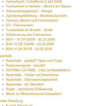
Fahrerflucht / Unfallflucht § 142 StGB
Trunkenheit im Verkehr - Alkohol am Steuer
Gebrauchtwagenkauf - Mangel
Zylinderkopfdichtung - Beweislastumkehr
Fahrrad, Alkohol und Führerschein
EU - Führerschein
Trunkenheit im Verkehr - Strafe
Vollstreckung des Fahrverbots
BGH – VI ZR 53/09 - 20.10.2009
BGH VI ZR 318/08 - 13.10.2009
BGH VI ZR 91/09 - 23.02.2010
darfalle
Radarfalle - geblitzt? Tipps und Tricks
Radarwarngerät - erlaubt?
JVC/Piller CG-P50E - Infos zu Messfehlern!
Radarfalle - Urteile und Beschlüsse
Radarfalle - Überwachungstechnik
Radarfalle - ein Überblick
Radar - technische Erläuterung
Blitzer im Rheinufertunnel Düsseldorf
nkte Flensburg
Punkte Flensburg