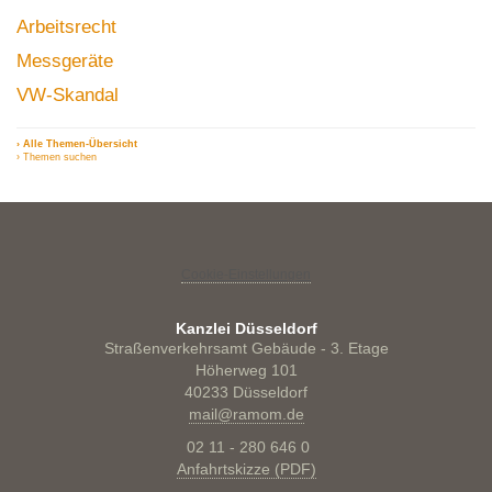
Arbeitsrecht
Messgeräte
VW-Skandal
› Alle Themen-Übersicht
› Themen suchen
Cookie-Einstellungen
Kanzlei Düsseldorf
Straßenverkehrsamt Gebäude - 3. Etage
Höherweg 101
40233 Düsseldorf
mail@ramom.de
02 11 - 280 646 0
Anfahrtskizze (PDF)