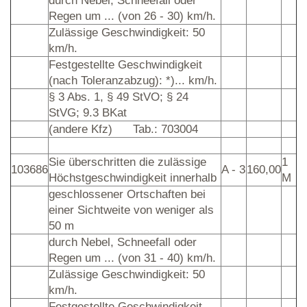
durch Nebel, Schneefall oder
Regen um ... (von 26 - 30) km/h.
Zulässige Geschwindigkeit: 50
km/h.
Festgestellte Geschwindigkeit
(nach Toleranzabzug): *)... km/h.
§ 3 Abs. 1, § 49 StVO; § 24
StVG; 9.3 BKat
(andere Kfz)
Tab.: 703004
Sie überschritten die zulässige
1
103686
A - 3
160,00
Höchstgeschwindigkeit innerhalb
M
geschlossener Ortschaften bei
einer Sichtweite von weniger als
50 m
durch Nebel, Schneefall oder
Regen um ... (von 31 - 40) km/h.
Zulässige Geschwindigkeit: 50
km/h.
Festgestellte Geschwindigkeit