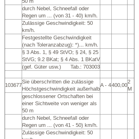
50 m
durch Nebel, Schneefall oder
Regen um ... (von 31 - 40) km/h.
Zulässige Geschwindigkeit: 50
km/h.
Festgestellte Geschwindigkeit
(nach Toleranzabzug): *)... km/h.
§ 3 Abs. 1, § 49 StVO; § 24, § 25
StVG; 9.2 BKat; § 4 Abs. 1 BKatV
(gef. Güter usw.)
Tab.: 703003
Sie überschritten die zulässige
2
103677
A - 4
400,00
Höchstgeschwindigkeit außerhalb
M
geschlossener Ortschaften bei
einer Sichtweite von weniger als
50 m
durch Nebel, Schneefall oder
Regen um ... (von 41 - 50) km/h.
Zulässige Geschwindigkeit: 50