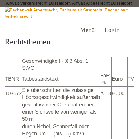
Anwalt Verkehrsrecht Düsseldorf, Anwalt Arbeitsrecht Düsseldorf
Menü
Login
Rechtsthemen
Geschwindigkeit - § 3 Abs. 1
StVO
FaP-
TBNR
Tatbestandstext
Euro
FV
Pkt
Sie überschritten die zulässige
103672
A - 3
80,00
Höchstgeschwindigkeit außerhalb
geschlossener Ortschaften bei
einer Sichtweite von weniger als
50 m
durch Nebel, Schneefall oder
Regen um ... (bis 15) km/h.