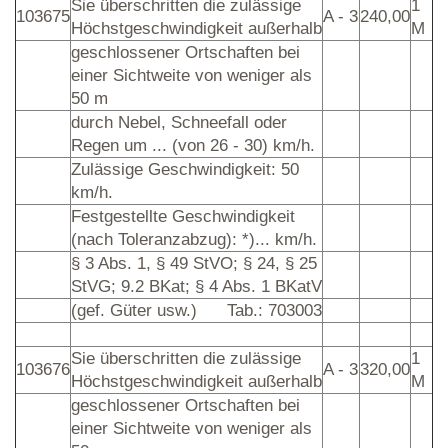
Sie überschritten die zulässige
1
103675
A - 3
240,00
Höchstgeschwindigkeit außerhalb
M
geschlossener Ortschaften bei
einer Sichtweite von weniger als
50 m
durch Nebel, Schneefall oder
Regen um ... (von 26 - 30) km/h.
Zulässige Geschwindigkeit: 50
km/h.
Festgestellte Geschwindigkeit
(nach Toleranzabzug): *)... km/h.
§ 3 Abs. 1, § 49 StVO; § 24, § 25
StVG; 9.2 BKat; § 4 Abs. 1 BKatV
(gef. Güter usw.)
Tab.: 703003
Sie überschritten die zulässige
1
103676
A - 3
320,00
Höchstgeschwindigkeit außerhalb
M
geschlossener Ortschaften bei
einer Sichtweite von weniger als