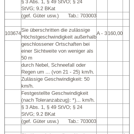
§ 3 Abs. 1, § 49 StVO; § 24
StVG; 9.2 BKat
(gef. Güter usw.)
Tab.: 703003
Sie überschritten die zulässige
103674
A - 3
160,00
Höchstgeschwindigkeit außerhalb
geschlossener Ortschaften bei
einer Sichtweite von weniger als
50 m
durch Nebel, Schneefall oder
Regen um ... (von 21 - 25) km/h.
Zulässige Geschwindigkeit: 50
km/h.
Festgestellte Geschwindigkeit
(nach Toleranzabzug): *)... km/h.
§ 3 Abs. 1, § 49 StVO; § 24
StVG; 9.2 BKat
(gef. Güter usw.)
Tab.: 703003