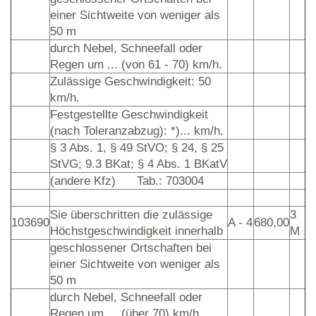
einer Sichtweite von weniger als
50 m
durch Nebel, Schneefall oder
Regen um ... (von 61 - 70) km/h.
Zulässige Geschwindigkeit: 50
km/h.
Festgestellte Geschwindigkeit
(nach Toleranzabzug): *)... km/h.
§ 3 Abs. 1, § 49 StVO; § 24, § 25
StVG; 9.3 BKat; § 4 Abs. 1 BKatV
(andere Kfz)
Tab.: 703004
Sie überschritten die zulässige
3
103690
A - 4
680,00
Höchstgeschwindigkeit innerhalb
M
geschlossener Ortschaften bei
einer Sichtweite von weniger als
50 m
durch Nebel, Schneefall oder
Regen um ... (über 70) km/h.