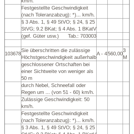
km/h.
Festgestellte Geschwindigkeit
(nach Toleranzabzug): *)... km/h.
§ 3 Abs. 1, § 49 StVO; § 24, § 25
StVG; 9.2 BKat; § 4 Abs. 1 BKatV
(gef. Güter usw.)
Tab.: 703003
Sie überschritten die zulässige
3
103678
A - 4
560,00
Höchstgeschwindigkeit außerhalb
M
geschlossener Ortschaften bei
einer Sichtweite von weniger als
50 m
durch Nebel, Schneefall oder
Regen um ... (von 51 - 60) km/h.
Zulässige Geschwindigkeit: 50
km/h.
Festgestellte Geschwindigkeit
(nach Toleranzabzug): *)... km/h.
§ 3 Abs. 1, § 49 StVO; § 24, § 25