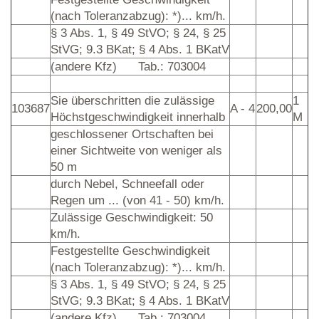
(nach Toleranzabzug): *)... km/h.
§ 3 Abs. 1, § 49 StVO; § 24, § 25
StVG; 9.3 BKat; § 4 Abs. 1 BKatV
(andere Kfz)
Tab.: 703004
Sie überschritten die zulässige
1
103687
A - 4
200,00
Höchstgeschwindigkeit innerhalb
M
geschlossener Ortschaften bei
einer Sichtweite von weniger als
50 m
durch Nebel, Schneefall oder
Regen um ... (von 41 - 50) km/h.
Zulässige Geschwindigkeit: 50
km/h.
Festgestellte Geschwindigkeit
(nach Toleranzabzug): *)... km/h.
§ 3 Abs. 1, § 49 StVO; § 24, § 25
StVG; 9.3 BKat; § 4 Abs. 1 BKatV
(andere Kfz)
Tab.: 703004