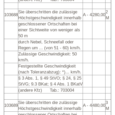
Sie überschritten die zulässige
2
103688
A - 4
280,00
Höchstgeschwindigkeit innerhalb
M
geschlossener Ortschaften bei
einer Sichtweite von weniger als
50 m
durch Nebel, Schneefall oder
Regen um ... (von 51 - 60) km/h.
Zulässige Geschwindigkeit: 50
km/h.
Festgestellte Geschwindigkeit
(nach Toleranzabzug): *)... km/h.
§ 3 Abs. 1, § 49 StVO; § 24, § 25
StVG; 9.3 BKat; § 4 Abs. 1 BKatV
(andere Kfz)
Tab.: 703004
Sie überschritten die zulässige
3
103689
A - 4
480,00
Höchstgeschwindigkeit innerhalb
M
geschlossener Ortschaften bei