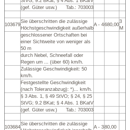
StVG; 9.2 BKat; § 4 Abs. 1 BKatV
(gef. Güter usw.)
Tab.: 703003
Sie überschritten die zulässige
3
103679
A - 4
680,00
Höchstgeschwindigkeit außerhalb
M
geschlossener Ortschaften bei
einer Sichtweite von weniger als
50 m
durch Nebel, Schneefall oder
Regen um ... (über 60) km/h.
Zulässige Geschwindigkeit: 50
km/h.
Festgestellte Geschwindigkeit
(nach Toleranzabzug): *)... km/h.
§ 3 Abs. 1, § 49 StVO; § 24, § 25
StVG; 9.2 BKat; § 4 Abs. 1 BKatV
(gef. Güter usw.)
Tab.: 703003
Sie überschritten die zulässige
103684
A - 3
80,00