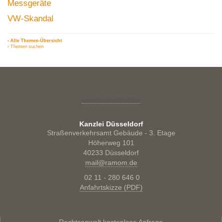
Messgeräte
VW-Skandal
› Alle Themen-Übersicht
› Themen suchen
Cookie-Einstellungen
Kanzlei Düsseldorf
Straßenverkehrsamt Gebäude - 3. Etage
Höherweg 101
40233 Düsseldorf
mail@ramom.de
02 11 - 280 646 0
Anfahrtskizze (PDF)