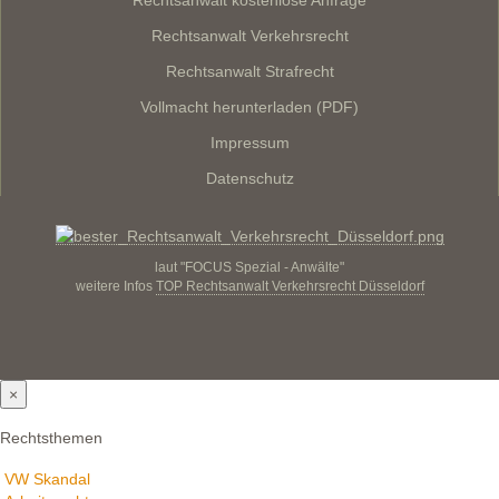
Rechtsanwalt kostenlose Anfrage
Rechtsanwalt Verkehrsrecht
Rechtsanwalt Strafrecht
Vollmacht herunterladen (PDF)
Impressum
Datenschutz
laut "FOCUS Spezial - Anwälte"
weitere Infos
TOP Rechtsanwalt Verkehrsrecht Düsseldorf
×
Rechtsthemen
VW Skandal