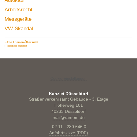
Autokauf
Arbeitsrecht
Messgeräte
VW-Skandal
› Alle Themen-Übersicht
› Themen suchen
Cookie-Einstellungen
Kanzlei Düsseldorf
Straßenverkehrsamt Gebäude - 3. Etage
Höherweg 101
40233 Düsseldorf
mail@ramom.de
02 11 - 280 646 0
Anfahrtskizze (PDF)