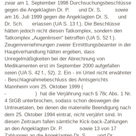
zwar am 1. September 1998 Durchsuchungsbeschlüsse
gegen die Angeklagten Dr. P. und Dr. S. sowie
am 16. Juli 1999 gegen die Angeklagten Dr. S. und
Dr. Sch. erlassen (UA S. 13 f.). Die Beschlüsse
hätten jedoch nicht diesen Tatkomplex, sondern den
Tatkomplex „Augenlinsen“ betroffen (UA S. 52 f.).
Zeugenvernehmungen zweier Ermittlungsbeamter in der
Hauptverhandlung hätten ergeben, dass
Unregelmäßigkeiten bei der Abrechnung von
Medikamenten erst im September 2000 aufgefallen
seien (UA S. 42 f., 52). 2. Ein - im Urteil nicht erwähnter
- Beschlagnahmebeschluss des Amtsgerichts
Mannheim vom 25. Oktober 1999 (
- ) hat die Verjährung nach § 78c Abs. 1 Nr.
4 StGB unterbrochen, sodass schon deswegen die
Untreuetaten, bei denen die materielle Beendigung nach
dem 25. Oktober 1994 eintrat, nicht verjährt sind. In
diesen Zeitraum fallen sämtliche Kick-back-Zahlungen
an den Angeklagten Dr. P. sowie 13 von 17
Zahlungen an die Angeklagten Dr. S. und Dr.