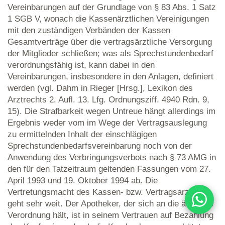
Vereinbarungen auf der Grundlage von § 83 Abs. 1 Satz
1 SGB V, wonach die Kassenärztlichen Vereinigungen
mit den zuständigen Verbänden der Kassen
Gesamtverträge über die vertragsärztliche Versorgung
der Mitglieder schließen; was als Sprechstundenbedarf
verordnungsfähig ist, kann dabei in den
Vereinbarungen, insbesondere in den Anlagen, definiert
werden (vgl. Dahm in Rieger [Hrsg.], Lexikon des
Arztrechts 2. Aufl. 13. Lfg. Ordnungsziff. 4940 Rdn. 9,
15). Die Strafbarkeit wegen Untreue hängt allerdings im
Ergebnis weder vom im Wege der Vertragsauslegung
zu ermittelnden Inhalt der einschlägigen
Sprechstundenbedarfsvereinbarung noch von der
Anwendung des Verbringungsverbots nach § 73 AMG in
den für den Tatzeitraum geltenden Fassungen vom 27.
April 1993 und 19. Oktober 1994 ab. Die
Vertretungsmacht des Kassen- bzw. Vertragsarztes
geht sehr weit. Der Apotheker, der sich an die ärztliche
WhatsA
Verordnung hält, ist in seinem Vertrauen auf Bezahlung