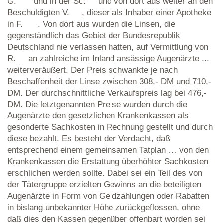
G. und in der Sc. und von dort aus weiter an den
Beschuldigten V. , dieser als Inhaber einer Apotheke
in F. . Von dort aus wurden die Linsen, die
gegenständlich das Gebiet der Bundesrepublik
Deutschland nie verlassen hatten, auf Vermittlung von
R. an zahlreiche im Inland ansässige Augenärzte ...
weiterveräußert. Der Preis schwankte je nach
Beschaffenheit der Linse zwischen 308,- DM und 710,-
DM. Der durchschnittliche Verkaufspreis lag bei 476,-
DM. Die letztgenannten Preise wurden durch die
Augenärzte den gesetzlichen Krankenkassen als
gesonderte Sachkosten in Rechnung gestellt und durch
diese bezahlt. Es besteht der Verdacht, daß
entsprechend einem gemeinsamen Tatplan … von den
Krankenkassen die Erstattung überhöhter Sachkosten
erschlichen werden sollte. Dabei sei ein Teil des von
der Tätergruppe erzielten Gewinns an die beteiligten
Augenärzte in Form von Geldzahlungen oder Rabatten
in bislang unbekannter Höhe zurückgeflossen, ohne
daß dies den Kassen gegenüber offenbart worden sei