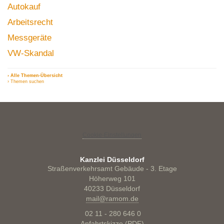
Autokauf
Arbeitsrecht
Messgeräte
VW-Skandal
› Alle Themen-Übersicht
› Themen suchen
Cookie-Einstellungen
Kanzlei Düsseldorf
Straßenverkehrsamt Gebäude - 3. Etage
Höherweg 101
40233 Düsseldorf
mail@ramom.de
02 11 - 280 646 0
Anfahrtskizze (PDF)