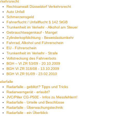
rkehrsrecht
Rechtsanwalt Düsseldorf Verkehrsrecht
Auto Unfall
Schmerzensgeld
Fahrerflucht / Unfallflucht § 142 StGB
Trunkenheit im Verkehr - Alkohol am Steuer
Gebrauchtwagenkauf - Mangel
Zylinderkopfdichtung - Beweislastumkehr
Fahrrad, Alkohol und Führerschein
EU - Führerschein
Trunkenheit im Verkehr - Strafe
Vollstreckung des Fahrverbots
BGH – VI ZR 53/09 - 20.10.2009
BGH VI ZR 318/08 - 13.10.2009
BGH VI ZR 91/09 - 23.02.2010
darfalle
Radarfalle - geblitzt? Tipps und Tricks
Radarwarngerät - erlaubt?
JVC/Piller CG-P50E - Infos zu Messfehlern!
Radarfalle - Urteile und Beschlüsse
Radarfalle - Überwachungstechnik
Radarfalle - ein Überblick