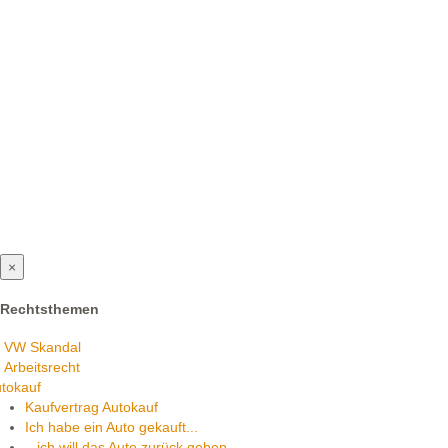
×
Rechtsthemen
VW Skandal
Arbeitsrecht
tokauf
Kaufvertrag Autokauf
Ich habe ein Auto gekauft...
...ich will das Auto zurück geben