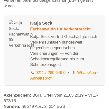
Verfahren beim Bundesgerichtshof (BGH) geführt
wurde.
Katja Seck
Fachanwältin für Verkehrsrecht
Katja Seck vertritt Geschädigte nach
Verkehrsunfällen bundesweit
gegenüber gegnerischen
Versicherungen — von der
Schadensregulierung bis zum
Schmerzensgeld.
📞
0211 / 280 646 0
· 📱
WhatsApp
·
Anwaltsprofil
Aktenzeichen:
BGH, Urteil vom 21.05.2019 – VI ZR
673/15
Normen:
§§ 249 Abs. 2, 254 BGB