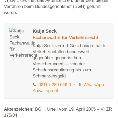
VI ZR 175/04 ist das Aktenzeichen, unter dem dieses
Verfahren beim Bundesgerichtshof (BGH) geführt
wurde.
Katja Seck
Fachanwältin für Verkehrsrecht
Katja Seck vertritt Geschädigte nach
Verkehrsunfällen bundesweit
gegenüber gegnerischen
Versicherungen — von der
Schadensregulierung bis zum
Schmerzensgeld.
📞
0211 / 280 646 0
· 📱
WhatsApp
·
Anwaltsprofil
Aktenzeichen:
BGH, Urteil vom 19. April 2005 – VI ZR
175/04