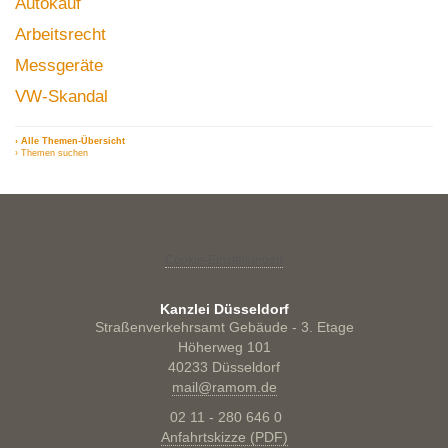
Autokauf
Arbeitsrecht
Messgeräte
VW-Skandal
› Alle Themen-Übersicht
› Themen suchen
Cookie-Einstellungen
Kanzlei Düsseldorf
Straßenverkehrsamt Gebäude - 3. Etage
Höherweg 101
40233 Düsseldorf
mail@ramom.de
02 11 - 280 646 0
Anfahrtskizze (PDF)