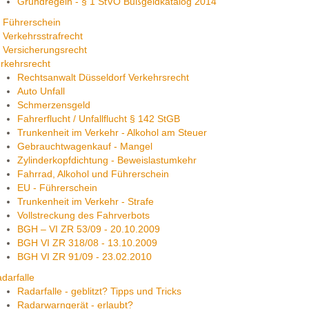
Grundregeln - § 1 StVO Bußgeldkatalog 2014
Führerschein
Verkehrsstrafrecht
Versicherungsrecht
rkehrsrecht
Rechtsanwalt Düsseldorf Verkehrsrecht
Auto Unfall
Schmerzensgeld
Fahrerflucht / Unfallflucht § 142 StGB
Trunkenheit im Verkehr - Alkohol am Steuer
Gebrauchtwagenkauf - Mangel
Zylinderkopfdichtung - Beweislastumkehr
Fahrrad, Alkohol und Führerschein
EU - Führerschein
Trunkenheit im Verkehr - Strafe
Vollstreckung des Fahrverbots
BGH – VI ZR 53/09 - 20.10.2009
BGH VI ZR 318/08 - 13.10.2009
BGH VI ZR 91/09 - 23.02.2010
darfalle
Radarfalle - geblitzt? Tipps und Tricks
Radarwarngerät - erlaubt?