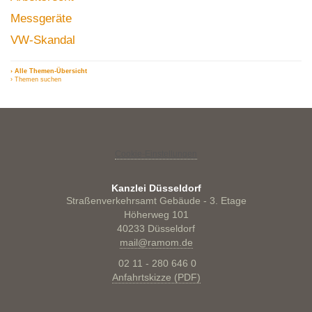
Messgeräte
VW-Skandal
› Alle Themen-Übersicht
› Themen suchen
Cookie-Einstellungen
Kanzlei Düsseldorf
Straßenverkehrsamt Gebäude - 3. Etage
Höherweg 101
40233 Düsseldorf
mail@ramom.de
02 11 - 280 646 0
Anfahrtskizze (PDF)