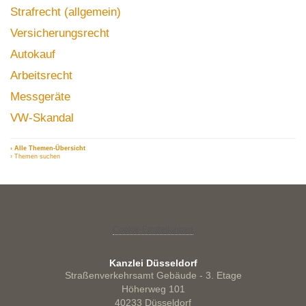
Strafrecht (allgemein)
Versicherungsrecht
Autokauf
Arbeitsrecht
Messgeräte
VW-Skandal
› Alle Themen-Übersicht
› Themen suchen
Cookie-Einstellungen
Kanzlei Düsseldorf
Straßenverkehrsamt Gebäude - 3. Etage
Höherweg 101
40233 Düsseldorf