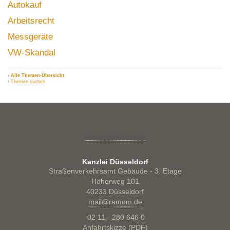
Autokauf
Arbeitsrecht
Messgeräte
VW-Skandal
› Alle Themen-Übersicht
› Themen suchen
Cookie-Einstellungen
Kanzlei Düsseldorf
Straßenverkehrsamt Gebäude - 3. Etage
Höherweg 101
40233 Düsseldorf
mail@ramom.de
02 11 - 280 646 0
Anfahrtskizze (PDF)