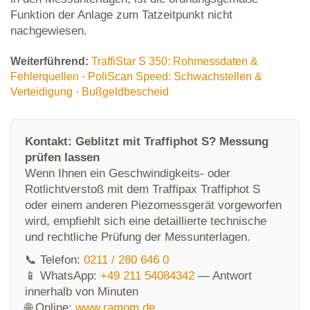
Funktion der Anlage zum Tatzeitpunkt nicht
nachgewiesen.
Weiterführend:
TraffiStar S 350: Rohmessdaten &
Fehlerquellen
·
PoliScan Speed: Schwachstellen &
Verteidigung
·
Bußgeldbescheid
Kontakt: Geblitzt mit Traffiphot S? Messung
prüfen lassen
Wenn Ihnen ein Geschwindigkeits- oder
Rotlichtverstoß mit dem Traffipax Traffiphot S
oder einem anderen Piezomessgerät vorgeworfen
wird, empfiehlt sich eine detaillierte technische
und rechtliche Prüfung der Messunterlagen.
📞 Telefon:
0211 / 280 646 0
📱 WhatsApp:
+49 211 54084342
— Antwort
innerhalb von Minuten
🌐 Online:
www.ramom.de